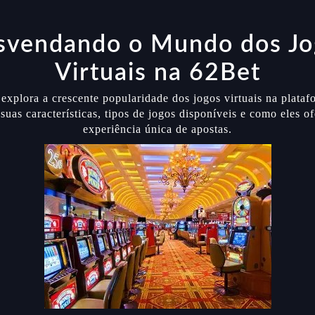
svendando o Mundo dos Jo
Virtuais na 62Bet
 explora a crescente popularidade dos jogos virtuais na plata
suas características, tipos de jogos disponíveis e como eles 
experiência única de apostas.