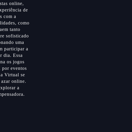
tas online,
xperiência de
is com a
alidades, como
raem tanto
re sofisticado
ionando uma
m participar a
r dia. Essa
rna os jogos
 por eventos
a Virtual se
 azar online.
xplorar a
ompensadora.