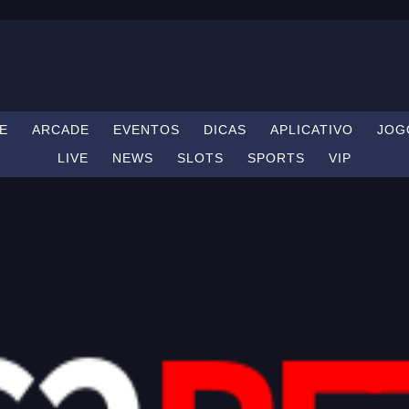
E
ARCADE
EVENTOS
DICAS
APLICATIVO
JOG
LIVE
NEWS
SLOTS
SPORTS
VIP