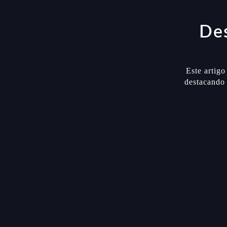
De
Este artigo
destacando 