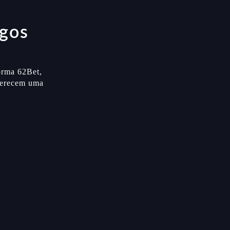
gos
forma 62Bet,
oferecem uma